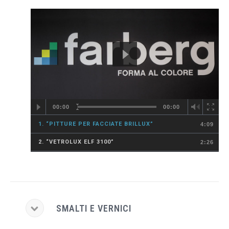
00:00
00:00
1.
“PITTURE PER FACCIATE BRILLUX”
4:09
2.
“VETROLUX ELF 3100”
2:26
SMALTI E VERNICI