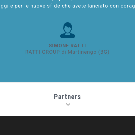
oggi e per le nuove sfide che avete lanciato con cora
SIMONE RATTI
RATTI GROUP di Martinengo (BG)
Partners