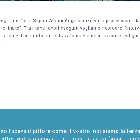
 degli anni ’50 il Signor Albani Angelo iniziava la professione
rtellinato”. Tra i tanti lavori eseguiti vogliamo ricordare l’inte
cciarda e il cemento ha realizzato quelle decorazioni prestigi
.
nno faceva il pittore come il vostro, noi siamo la ter
attività di successo, è per questo che vi faccio i miei 